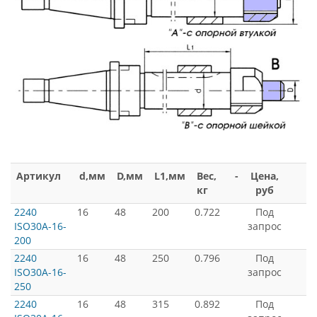
Артикул
d,мм
D,мм
L1,мм
Вес,
-
Цена,
кг
руб
2240
16
48
200
0.722
Под
ISO30A-16-
запрос
200
2240
16
48
250
0.796
Под
ISO30A-16-
запрос
250
2240
16
48
315
0.892
Под