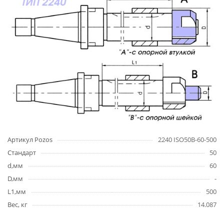
Артикул Pozos
2240 ISO50B-60-500
Стандарт
50
d,мм
60
D,мм
-
L1,мм
500
Вес, кг
14.087