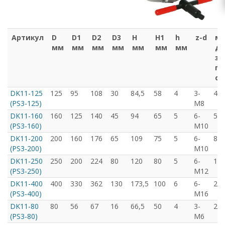
Артикул
D
D1
D2
D3
H
H1
h
z-d
ма
мм
мм
мм
мм
мм
мм
мм
ди
за
пр
об
DK11-125
125
95
108
30
84,5
58
4
3-
40/
(PS3-125)
М8
DK11-160
160
125
140
45
94
65
5
6-
55/
(PS3-160)
М10
DK11-200
200
160
176
65
109
75
5
6-
85/
(PS3-200)
М10
DK11-250
250
200
224
80
120
80
5
6-
110
(PS3-250)
М12
DK11-400
400
330
362
130
173,5
100
6
6-
210
(PS3-400)
М16
DK11-80
80
56
67
16
66,5
50
4
3-
22/
(PS3-80)
М6