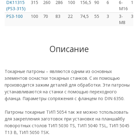
DK11315
315
260
286
100
156,5
90
6
6-
140
(PS3-315)
М16
PS3-100
100
70
83
22
74,5
55
3
3-
30/
М8
Описание
Токарные патроны – являются одним из основных
элементов оснастки токарных станков. С их помощью
производится зажим деталей для обработки. Эти патроны
устанавливаются на станки с помощью переходного
фланца. Параметры сопряжения с фланцем по DIN 6350.
Патроны токарные ТИП 5054 так же можно тспользовать
для закрепления заготовок при установке на планшайбу
поворотных столов ТИП 5030 TS, ТИП 5040 TSL, ТИП 5045
T13 B, ТИП 5050 TSK.