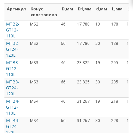
Артикул
Конус
D,мм
D1,мм
d,мм
L,мм
L1
хвостовика
MTB2-
MS2
46
17.780
19
178
11
GT12-
110L
MTB2-
MS2
66
17.780
30
188
12
GT24-
120L
MTB3-
MS3
46
23.825
19
295
11
GT12-
110L
MTB3-
MS3
66
23.825
30
205
12
GT24-
120L
MTB4-
MS4
46
31.267
19
218
11
GT12-
110L
MTB4-
MS4
66
31.267
30
228
12
GT24-
120L