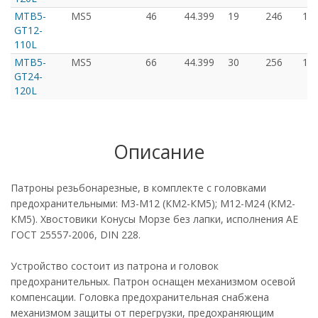
MTB5-
MS5
46
44.399
19
246
11
GT12-
110L
MTB5-
MS5
66
44.399
30
256
12
GT24-
120L
Описание
Патроны резьбонарезные, в комплекте с головками
предохранительными: М3-М12 (КМ2-КМ5); М12-М24 (КМ2-
КМ5). Хвостовики Конусы Морзе без лапки, исполнения AE
ГОСТ 25557-2006, DIN 228.
Устройство состоит из патрона и головок
предохранительных. Патрон оснащен механизмом осевой
компенсации. Головка предохранительная снабжена
механизмом защиты от перегрузки, предохраняющим