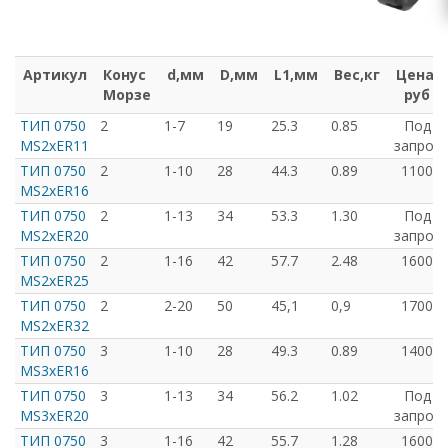
Артикул
Конус
d,мм
D,мм
L1,мм
Вес,кг
Цена,
Морзе
руб
ТИП 0750
2
1-7
19
25.3
0.85
Под
MS2xER11
запрос
ТИП 0750
2
1-10
28
44.3
0.89
1100
MS2xER16
ТИП 0750
2
1-13
34
53.3
1.30
Под
MS2xER20
запрос
ТИП 0750
2
1-16
42
57.7
2.48
1600
MS2xER25
ТИП 0750
2
2-20
50
45,1
0,9
1700
MS2xER32
ТИП 0750
3
1-10
28
49.3
0.89
1400
MS3xER16
ТИП 0750
3
1-13
34
56.2
1.02
Под
MS3xER20
запрос
ТИП 0750
3
1-16
42
55.7
1.28
1600