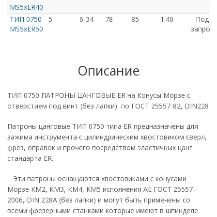
MS5xER40
ТИП 0750
5
6-34
78
85
1.40
Под
MS5xER50
запрос
Описание
ТИП 0750 ПАТРОНЫ ЦАНГОВЫЕ ER на Конусы Морзе с
отверстием под винт (без лапки) по ГОСТ 25557-82, DIN228
Патроны цанговые ТИП 0750 типа ER предназначены для
зажима инструмента с цилиндрическим хвостовиком сверл,
фрез, оправок и прочего посредством эластичных цанг
стандарта ER.
Эти патроны оснащаются хвостовиками с конусами
Морзе КМ2, КМ3, КМ4, КМ5 исполнения AE ГОСТ 25557-
2006, DIN 228A (без лапки) и могут быть применены со
всеми фрезерными станками которые имеют в шпинделе