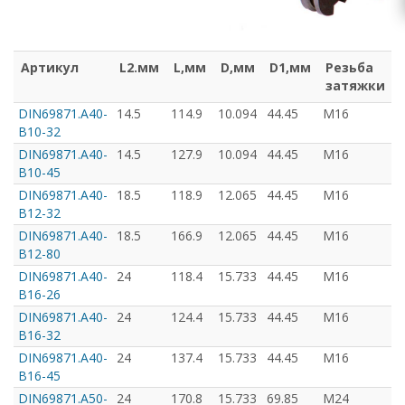
Артикул
L2.мм
L,мм
D,мм
D1,мм
Резьба
затяжки
DIN69871.А40-
14.5
114.9
10.094
44.45
M16
B10-32
з
DIN69871.А40-
14.5
127.9
10.094
44.45
M16
B10-45
з
DIN69871.А40-
18.5
118.9
12.065
44.45
M16
B12-32
DIN69871.А40-
18.5
166.9
12.065
44.45
M16
B12-80
DIN69871.А40-
24
118.4
15.733
44.45
M16
B16-26
DIN69871.А40-
24
124.4
15.733
44.45
M16
B16-32
DIN69871.А40-
24
137.4
15.733
44.45
M16
B16-45
DIN69871.А50-
24
170.8
15.733
69.85
M24