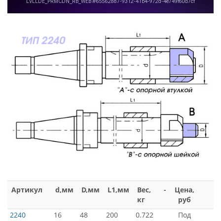
Артикул
d,мм
D,мм
L1,мм
Вес,
-
Цена,
кг
руб
2240
16
48
200
0.722
Под