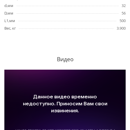
d,мм
32
D,мм
56
L1,мм
500
Вес, кг
3.900
Видео