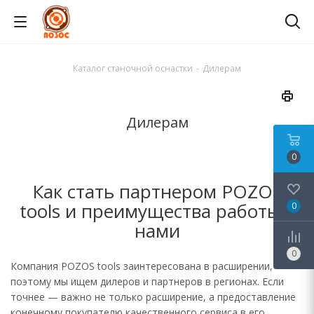
Каталог станочной оснастки
-
Дилерам
Дилерам
0
Как стать партнером POZOS
tools и преимущества работы с
0
нами
0
Компания POZOS tools заинтересована в расширении,
поэтому мы ищем дилеров и партнеров в регионах. Если
точнее — важно не только расширение, а предоставление
конечному покупателю качественного сервиса в его