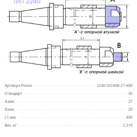
Артикул Pozos
2240 ISO30B-27-400
Стандарт
30
d,мм
27
D,мм
20
L1,мм
400
Вес, кг
2.319