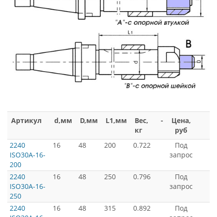
Артикул
d,мм
D,мм
L1,мм
Вес,
-
Цена,
кг
руб
2240
16
48
200
0.722
Под
ISO30A-16-
запрос
200
2240
16
48
250
0.796
Под
ISO30A-16-
запрос
250
2240
16
48
315
0.892
Под