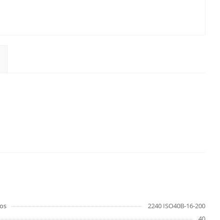
os
2240 ISO40B-16-200
40