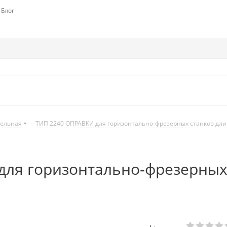
Блог
дельная
-
ТИП 2240 ОПРАВКИ для горизонтально-фрезерных станков дл
ля горизонтально-фрезерных 