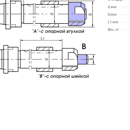
d,мм
D,мм
L1,мм
Вес, кг