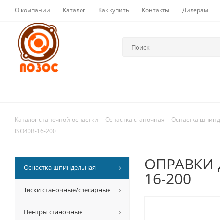
О компании
Каталог
Как купить
Контакты
Дилерам
Каталог станочной оснастки
-
Оснастка станочная
-
Оснастка шпин
ISO40B-16-200
ОПРАВКИ д
Оснастка шпиндельная
16-200
Тиски станочные/слесарные
Центры станочные