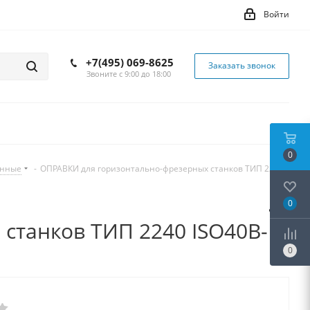
Войти
+7(495) 069-8625
Заказать звонок
Звоните с 9:00 до 18:00
0
инные
-
ОПРАВКИ для горизонтально-фрезерных станков ТИП 2240
0
станков ТИП 2240 ISO40B-
0