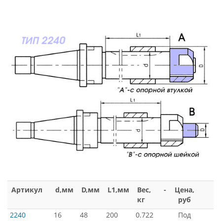
Артикул
d,мм
D,мм
L1,мм
Вес,
-
Цена,
кг
руб
2240
16
48
200
0.722
Под