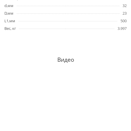
d,мм
32
D,мм
23
L1,мм
500
Вес, кг
3.997
Видео