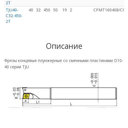
2T
TJU40-
40
32
450
50
19
2
CРMT160408/CPM
C32-450-
2T
Описание
Фрезы концевые плунжерные со сменными пластинами D10-
40 серии TJU