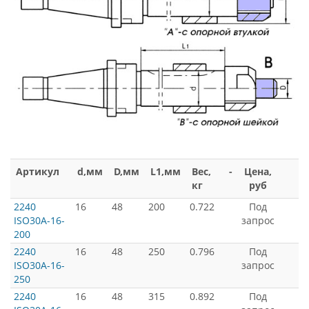
Артикул
d,мм
D,мм
L1,мм
Вес,
-
Цена,
кг
руб
2240
16
48
200
0.722
Под
ISO30A-16-
запрос
200
2240
16
48
250
0.796
Под
ISO30A-16-
запрос
250
2240
16
48
315
0.892
Под