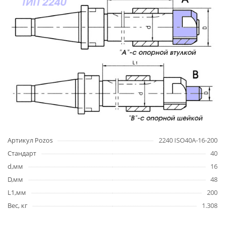
Артикул Pozos
2240 ISO40A-16-200
Стандарт
40
d,мм
16
D,мм
48
L1,мм
200
Вес, кг
1.308