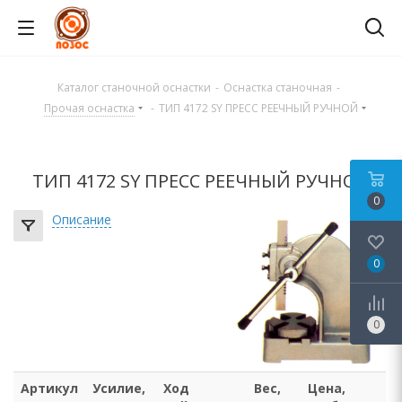
Каталог станочной оснастки
-
Оснастка станочная
-
Прочая оснастка
-
ТИП 4172 SY ПРЕСС РЕЕЧНЫЙ РУЧНОЙ
ТИП 4172 SY ПРЕСС РЕЕЧНЫЙ РУЧНОЙ
0
Описание
0
0
Артикул
Усилие,
Ход
Вес,
Цена,