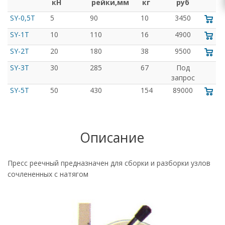
кН
рейки,мм
кг
руб
SY-0,5T
5
90
10
3450
SY-1T
10
110
16
4900
SY-2T
20
180
38
9500
SY-3T
30
285
67
Под
запрос
SY-5T
50
430
154
89000
Описание
Пресс реечный предназначен для сборки и разборки узлов
сочлененных с натягом