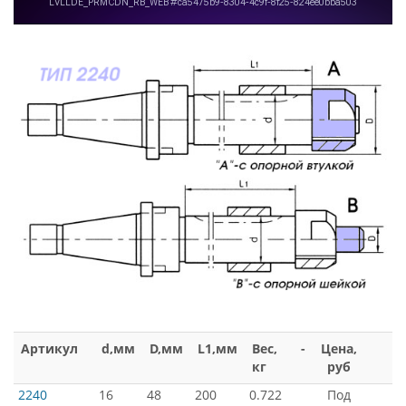
Артикул
d,мм
D,мм
L1,мм
Вес,
-
Цена,
кг
руб
2240
16
48
200
0.722
Под