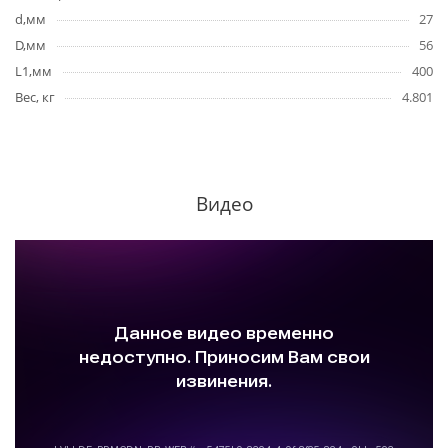
d,мм
27
D,мм
56
L1,мм
400
Вес, кг
4.801
Видео