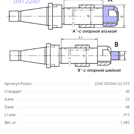
Артикул Pozos
2240 ISO30A-22-315
Стандарт
30
d,мм
22
D,мм
48
L1,мм
315
Вес, кг
1.385