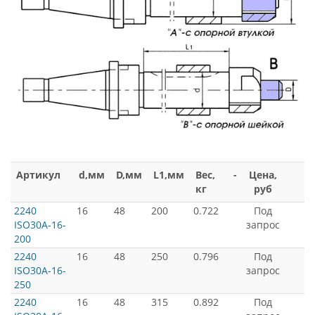
Артикул
d,мм
D,мм
L1,мм
Вес,
-
Цена,
кг
руб
2240
16
48
200
0.722
Под
ISO30A-16-
запрос
200
2240
16
48
250
0.796
Под
ISO30A-16-
запрос
250
2240
16
48
315
0.892
Под