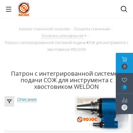
Каталог станочной оснастки
-
Оснастка станочная
-
Оснастка шпиндельная
-
Патрон с интегрированной системой подачи СОЖ для инструмента с
хвостовиком WELDON
0
Патрон с интегрированной системой
подачи СОЖ для инструмента с
хвостовиком WELDON
0
Описание
0