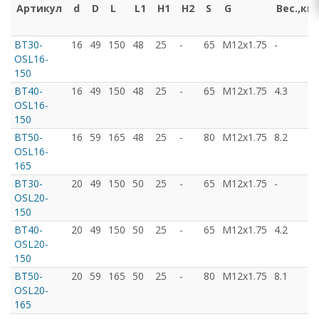
Артикул
d
D
L
L1
H1
H2
S
G
Вес.,кг.
BT30-
16
49
150
48
25
-
65
M12x1.75
-
OSL16-
150
BT40-
16
49
150
48
25
-
65
M12x1.75
4.3
OSL16-
150
BT50-
16
59
165
48
25
-
80
M12x1.75
8.2
OSL16-
165
BT30-
20
49
150
50
25
-
65
M12x1.75
-
OSL20-
150
BT40-
20
49
150
50
25
-
65
M12x1.75
4.2
OSL20-
150
BT50-
20
59
165
50
25
-
80
M12x1.75
8.1
OSL20-
165