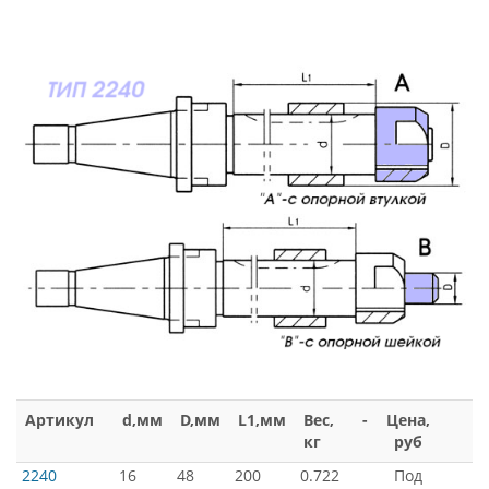
Артикул
d,мм
D,мм
L1,мм
Вес,
-
Цена,
кг
руб
2240
16
48
200
0.722
Под