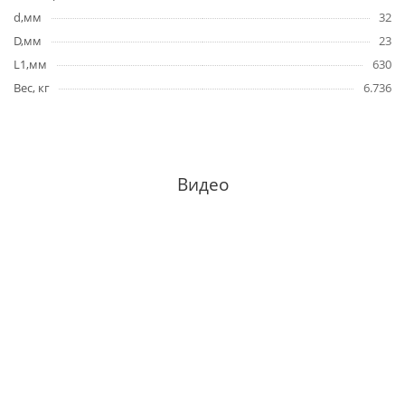
d,мм
32
D,мм
23
L1,мм
630
Вес, кг
6.736
Видео