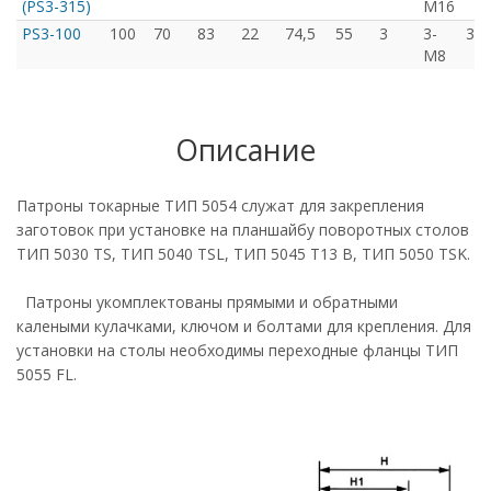
(PS3-315)
М16
PS3-100
100
70
83
22
74,5
55
3
3-
30/
М8
Описание
Патроны токарные ТИП 5054 служат для закрепления
заготовок при установке на планшайбу поворотных столов
ТИП 5030 TS, ТИП 5040 TSL, ТИП 5045 T13 B, ТИП 5050 TSK.
Патроны укомплектованы прямыми и обратными
калеными кулачками, ключом и болтами для крепления. Для
установки на столы необходимы переходные фланцы ТИП
5055 FL.