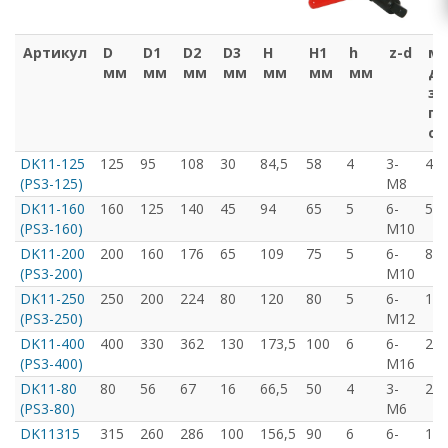
Артикул
D
D1
D2
D3
H
H1
h
z-d
ма
мм
мм
мм
мм
мм
мм
мм
ди
за
пр
об
DK11-125
125
95
108
30
84,5
58
4
3-
40/
(PS3-125)
М8
DK11-160
160
125
140
45
94
65
5
6-
55/
(PS3-160)
М10
DK11-200
200
160
176
65
109
75
5
6-
85/
(PS3-200)
М10
DK11-250
250
200
224
80
120
80
5
6-
110
(PS3-250)
М12
DK11-400
400
330
362
130
173,5
100
6
6-
210
(PS3-400)
М16
DK11-80
80
56
67
16
66,5
50
4
3-
22/
(PS3-80)
М6
DK11315
315
260
286
100
156,5
90
6
6-
140