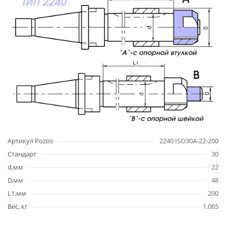
Артикул Pozos
2240 ISO30A-22-200
Стандарт
30
d,мм
22
D,мм
48
L1,мм
200
Вес, кг
1.065