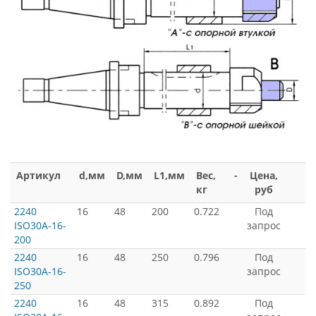
Артикул
d,мм
D,мм
L1,мм
Вес,
-
Цена,
кг
руб
2240
16
48
200
0.722
Под
ISO30A-16-
запрос
200
2240
16
48
250
0.796
Под
ISO30A-16-
запрос
250
2240
16
48
315
0.892
Под