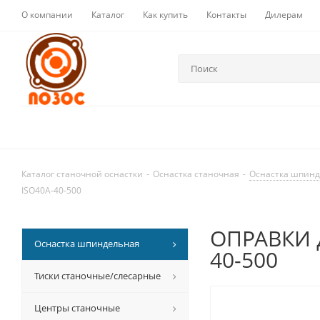
О компании
Каталог
Как купить
Контакты
Дилерам
Каталог станочной оснастки
-
Оснастка станочная
-
Оснастка шпин
ISO40A-40-500
ОПРАВКИ д
Оснастка шпиндельная
40-500
Тиски станочные/слесарные
Центры станочные