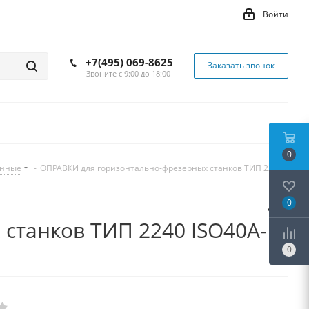
Войти
+7(495) 069-8625
Заказать звонок
Звоните с 9:00 до 18:00
0
инные
-
ОПРАВКИ для горизонтально-фрезерных станков ТИП 2240
0
станков ТИП 2240 ISO40A-
0