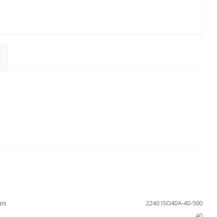
os
2240 ISO40A-40-500
40