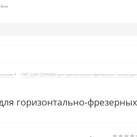
Блог
дельная
-
ТИП 2240 ОПРАВКИ для горизонтально-фрезерных станков дл
ля горизонтально-фрезерных 