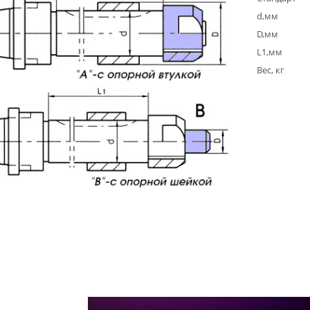
d,мм
D,мм
L1,мм
Вес, кг