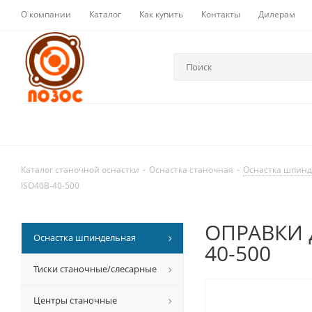
О компании
Каталог
Как купить
Контакты
Дилерам
Каталог станочной оснастки
-
Оснастка станочная
-
Оснастка шпин
ISO40B-40-500
ОПРАВКИ д
Оснастка шпиндельная
40-500
Тиски станочные/слесарные
Центры станочные