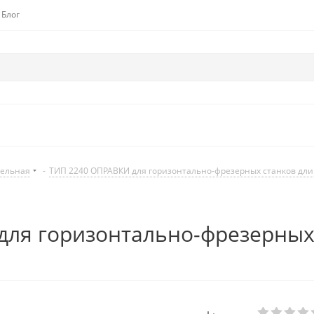
Блог
дельная
-
ТИП 2240 ОПРАВКИ для горизонтально-фрезерных станков дл
ля горизонтально-фрезерных 