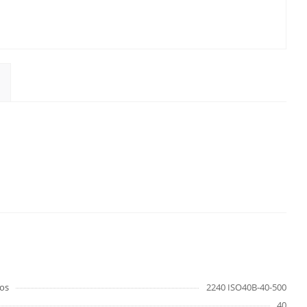
os
2240 ISO40B-40-500
40