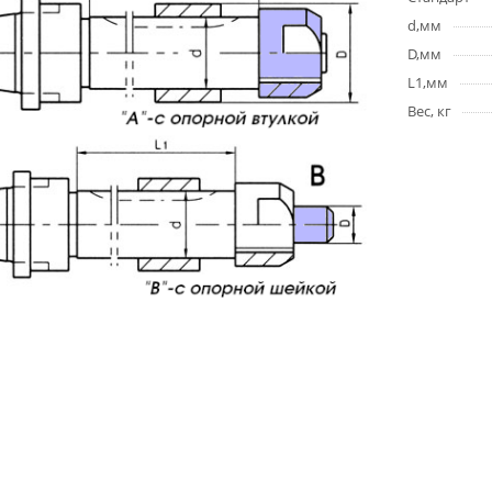
d,мм
D,мм
L1,мм
Вес, кг