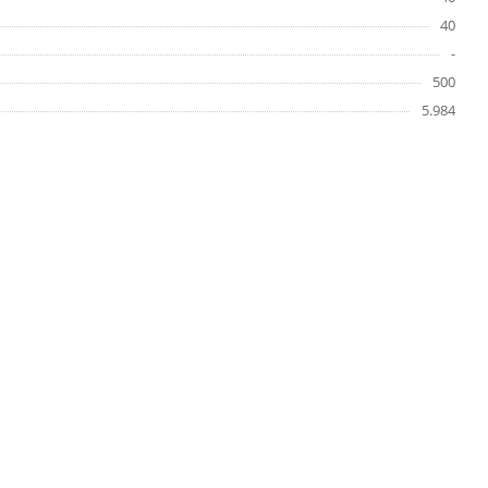
40
-
500
5.984