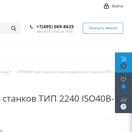
Войти
+7(495) 069-8625
Заказать звонок
Звоните с 9:00 до 18:00
0
инные
-
ОПРАВКИ для горизонтально-фрезерных станков ТИП 2240
0
станков ТИП 2240 ISO40B-
0