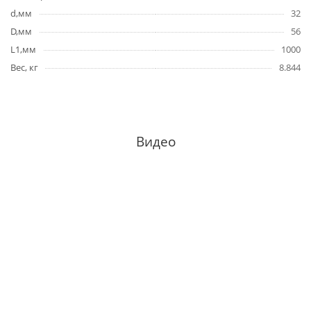
d,мм
32
D,мм
56
L1,мм
1000
Вес, кг
8.844
Видео