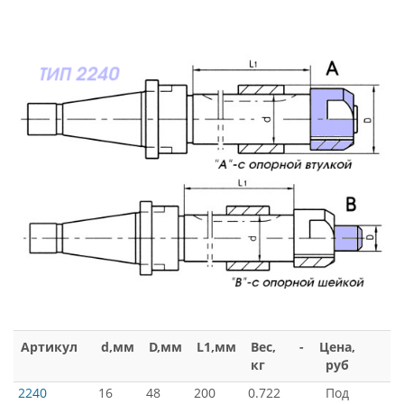
Артикул
d,мм
D,мм
L1,мм
Вес,
-
Цена,
кг
руб
2240
16
48
200
0.722
Под