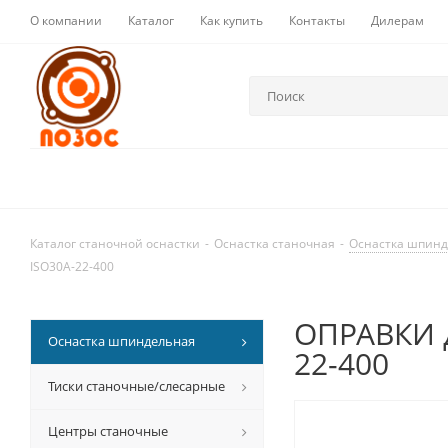
О компании
Каталог
Как купить
Контакты
Дилерам
Каталог станочной оснастки
-
Оснастка станочная
-
Оснастка шпин
ISO30A-22-400
ОПРАВКИ д
Оснастка шпиндельная
22-400
Тиски станочные/слесарные
Центры станочные