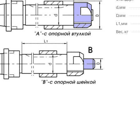
d,мм
D,мм
L1,мм
Вес, кг