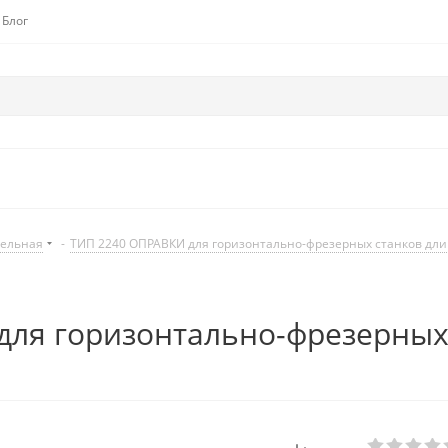
Блог
дельная
-
ТИП 2240 ОПРАВКИ для горизонтально-фрезерных станков дл
ля горизонтально-фрезерных 