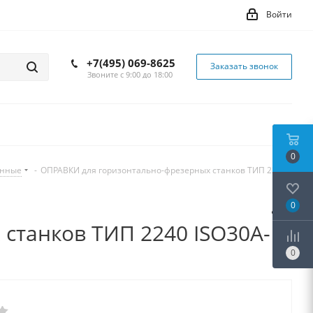
Войти
+7(495) 069-8625
Заказать звонок
Звоните с 9:00 до 18:00
0
инные
-
ОПРАВКИ для горизонтально-фрезерных станков ТИП 2240
0
станков ТИП 2240 ISO30A-
0