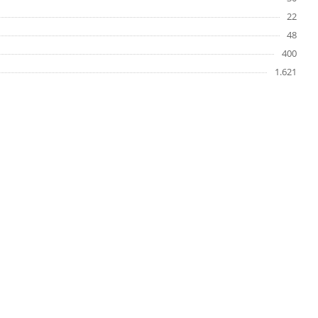
22
48
400
1.621