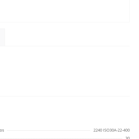
os
2240 ISO30A-22-400
30