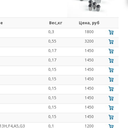
ие
Вес,кг
Цена, руб
0,3
1800
0,55
3200
0,17
1450
0,17
1450
0,15
1450
0,15
1450
0,15
1450
0,15
1450
0,15
1450
0,15
1450
13H,F4,A5,G3
0,1
1200