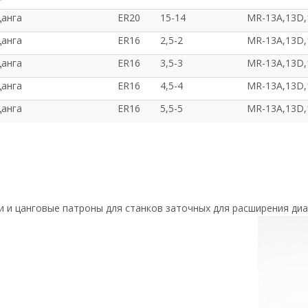
анга
ER20
15-14
MR-13А,13D,
анга
ER16
2,5-2
MR-13А,13D,
анга
ER16
3,5-3
MR-13А,13D,
анга
ER16
4,5-4
MR-13А,13D,
анга
ER16
5,5-5
MR-13А,13D,
 и цанговые патроны для станков заточных для расширения ди