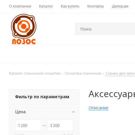
О компании
Каталог
Как купить
Контакты
Дилерам
Каталог станочной оснастки
-
Оснастка станочная
-
Станки для зато
Аксессуар
Фильтр по параметрам
Описание
Цена