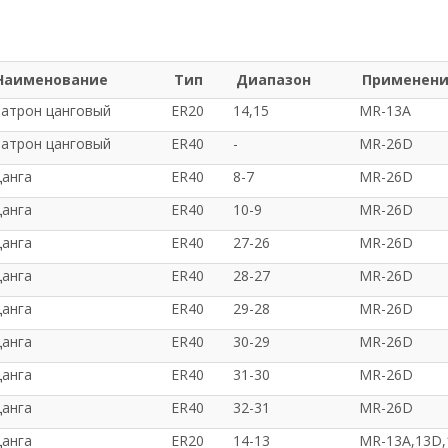
Наименование
Тип
Диапазон
Применен
атрон цанговый
ER20
14,15
MR-13A
атрон цанговый
ER40
-
MR-26D
анга
ER40
8-7
MR-26D
анга
ER40
10-9
MR-26D
анга
ER40
27-26
MR-26D
анга
ER40
28-27
MR-26D
анга
ER40
29-28
MR-26D
анга
ER40
30-29
MR-26D
анга
ER40
31-30
MR-26D
анга
ER40
32-31
MR-26D
анга
ER20
14-13
MR-13А,13D,