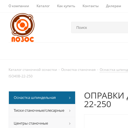
О компании
Каталог
Как купить
Контакты
Дилерам
Каталог станочной оснастки
-
Оснастка станочная
-
Оснастка шпин
ISO40B-22-250
ОПРАВКИ д
Оснастка шпиндельная
22-250
Тиски станочные/слесарные
Центры станочные