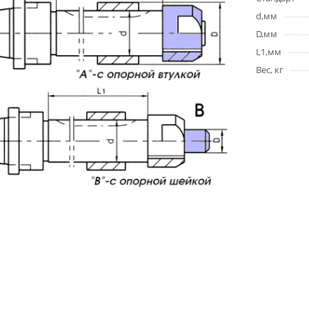
d,мм
D,мм
L1,мм
Вес, кг