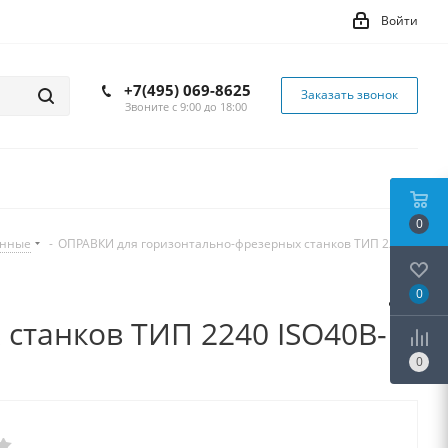
Войти
+7(495) 069-8625
Заказать звонок
Звоните с 9:00 до 18:00
0
инные
-
ОПРАВКИ для горизонтально-фрезерных станков ТИП 2240
0
станков ТИП 2240 ISO40B-
0