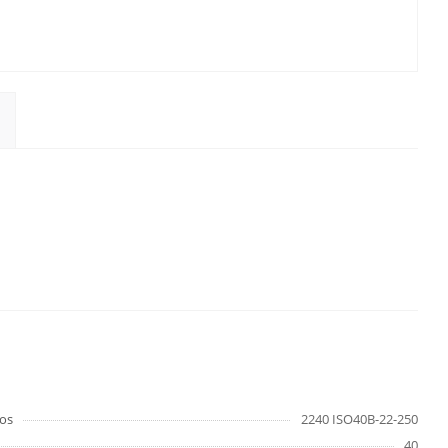
os
2240 ISO40B-22-250
40