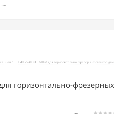
Блог
дельная
-
ТИП 2240 ОПРАВКИ для горизонтально-фрезерных станков дл
ля горизонтально-фрезерных 