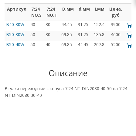
Артикул
7:24
7:24
D,мм
d,мм
I,мм
Цена,
NO.S
NO.T
руб
B40-30W
40
30
44.45
31.75
152.4
3900
B50-30W
50
30
69.85
31.75
185.8
4600
B50-40W
50
40
69.85
44.45
207.8
5200
Описание
Втулки переходные с конуса 7:24 NT DIN2080 40-50 на 7:24
NT DIN2080 30-40