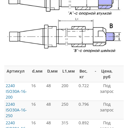
Артикул
d,мм
D,мм
L1,мм
Вес,
-
Цена,
кг
руб
2240
16
48
200
0.722
Под
ISO30A-16-
запрос
200
2240
16
48
250
0.796
Под
ISO30A-16-
запрос
250
2240
16
48
315
0.892
Под