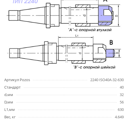
Артикул Pozos
2240 ISO40A-32-630
Стандарт
40
d,мм
32
D,мм
56
L1,мм
630
Вес, кг
4.649