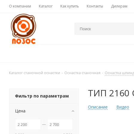
О компании
Каталог
Как купить
Контакты
Дилерам
Каталог станочной оснастки
-
Оснастка станочная
-
Оснастка шпин
ТИП 2160
Фильтр по параметрам
Описание
Видео
Цена