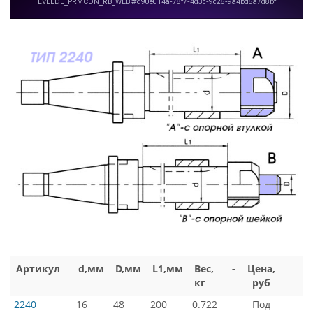
Артикул
d,мм
D,мм
L1,мм
Вес,
-
Цена,
кг
руб
2240
16
48
200
0.722
Под