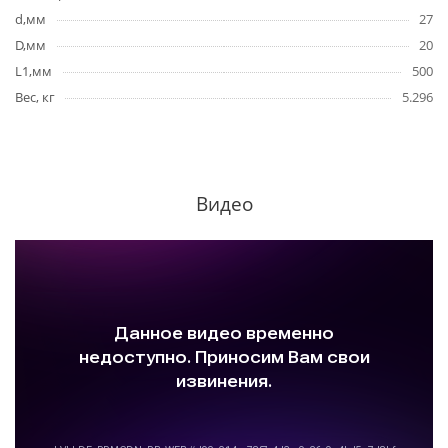
d,мм
27
D,мм
20
L1,мм
500
Вес, кг
5.296
Видео