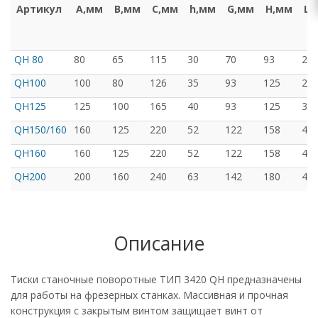
Артикул
A,мм
B,мм
C,мм
h,мм
G,мм
H,мм
L,
QH 80
80
65
115
30
70
93
22
QH100
100
80
126
35
93
125
22
QH125
125
100
165
40
93
125
30
QH150/160
160
125
220
52
122
158
41
QH160
160
125
220
52
122
158
41
QH200
200
160
240
63
142
180
45
Описание
Тиски станочные поворотные ТИП 3420 QH предназначены
для работы на фрезерных станках. Массивная и прочная
конструкция с закрытым винтом защищает винт от