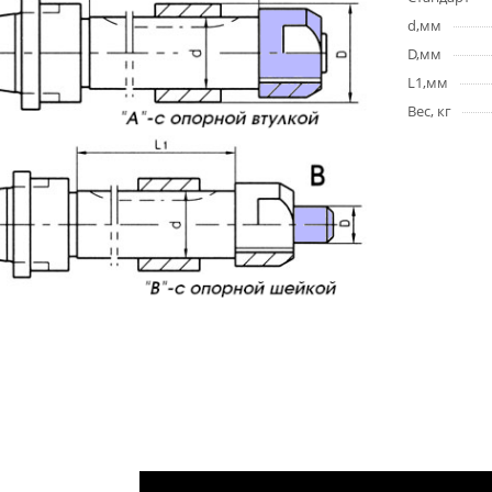
d,мм
D,мм
L1,мм
Вес, кг