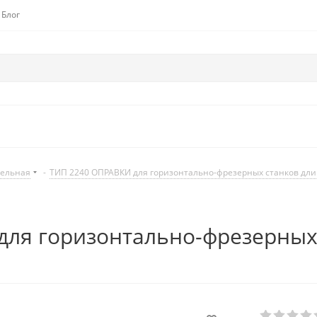
Блог
дельная
-
ТИП 2240 ОПРАВКИ для горизонтально-фрезерных станков дл
ля горизонтально-фрезерных 