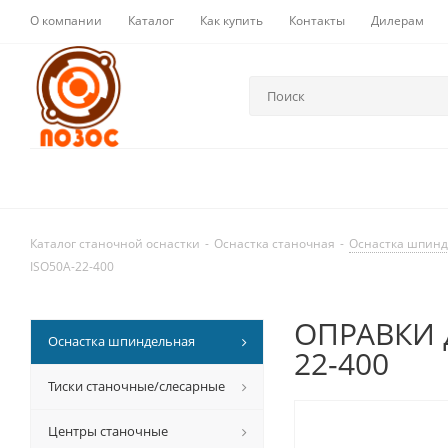
О компании
Каталог
Как купить
Контакты
Дилерам
Каталог станочной оснастки
-
Оснастка станочная
-
Оснастка шпин
ISO50A-22-400
ОПРАВКИ д
Оснастка шпиндельная
22-400
Тиски станочные/слесарные
Центры станочные