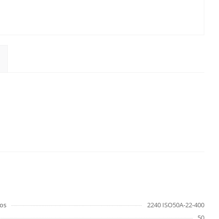
os
2240 ISO50A-22-400
50