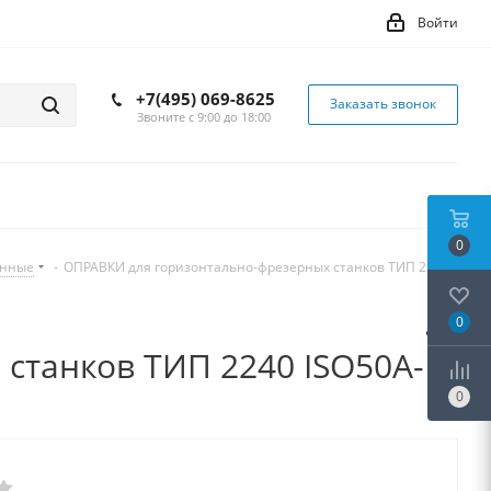
Войти
+7(495) 069-8625
Заказать звонок
Звоните с 9:00 до 18:00
0
инные
-
ОПРАВКИ для горизонтально-фрезерных станков ТИП 2240
0
станков ТИП 2240 ISO50A-
0