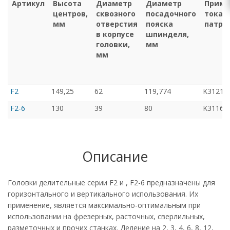
Артикул
Высота
Диаметр
Диаметр
Прим
центров,
сквозного
посадочного
токар
мм
отверстия
пояска
патро
в корпусе
шпинделя,
головки,
мм
мм
F2
149,25
62
119,774
K31210
F2-6
130
39
80
K31167
Описание
Головки делительные серии F2 и , F2-6 предназначены для
горизонтального и вертикального использования. Их
применение, является максимально-оптимальным при
использовании на фрезерных, расточных, сверлильных,
разметочных и прочих станках. Деление на 2, 3, 4, 6, 8, 12,