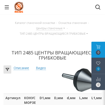
Каталог станочной оснастки
-
Оснастка станочная
-
Центры станочные
-
ТИП 2485 ЦЕНТРЫ ВРАЩАЮЩИЕСЯ ГРИБКОВЫЕ
ТИП 2485 ЦЕНТРЫ ВРАЩАЮЩИЕСЯ
0
ГРИБКОВЫЕ
Описание
Видео
0
0
Артикул
КОНУС
D1,мм
D,мм
d,мм
L,мм
L1,мм
МОРЗЕ