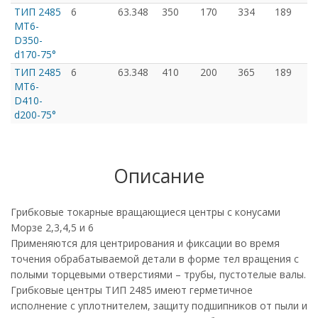
ТИП 2485
6
63.348
350
170
334
189
MT6-
D350-
d170-75°
ТИП 2485
6
63.348
410
200
365
189
MT6-
D410-
d200-75°
Описание
Грибковые токарные вращающиеся центры с конусами
Морзе 2,3,4,5 и 6
Применяются для центрирования и фиксации во время
точения обрабатываемой детали в форме тел вращения с
полыми торцевыми отверстиями – трубы, пустотелые валы.
Грибковые центры ТИП 2485 имеют герметичное
исполнение с уплотнителем, защиту подшипников от пыли и