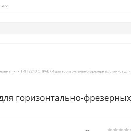
Блог
дельная
-
ТИП 2240 ОПРАВКИ для горизонтально-фрезерных станков дл
ля горизонтально-фрезерных 