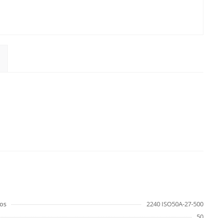
os
2240 ISO50A-27-500
50