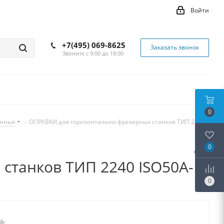
Войти
+7(495) 069-8625
Заказать звонок
Звоните с 9:00 до 18:00
0
инные
-
ОПРАВКИ для горизонтально-фрезерных станков ТИП 2240
0
станков ТИП 2240 ISO50A-
0