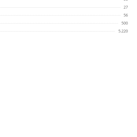
27
56
500
5.220