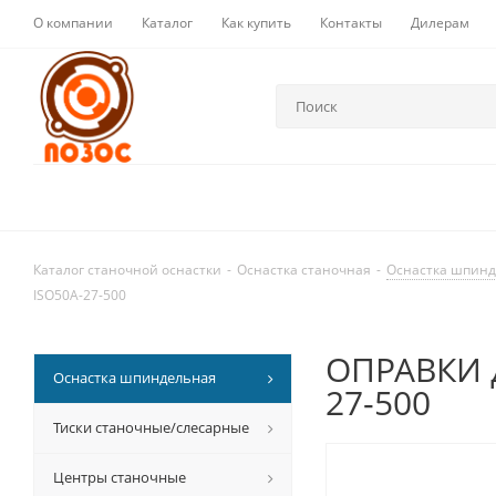
О компании
Каталог
Как купить
Контакты
Дилерам
Каталог станочной оснастки
-
Оснастка станочная
-
Оснастка шпин
ISO50A-27-500
ОПРАВКИ д
Оснастка шпиндельная
27-500
Тиски станочные/слесарные
Центры станочные