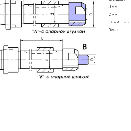
d,мм
D,мм
L1,мм
Вес, кг