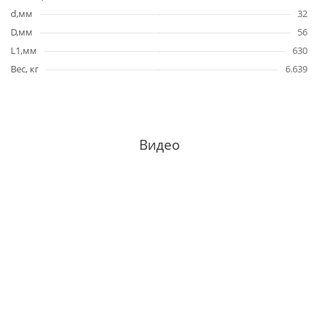
d,мм
32
D,мм
56
L1,мм
630
Вес, кг
6.639
Видео