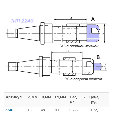
Артикул
d,мм
D,мм
L1,мм
Вес,
-
Цена,
кг
руб
2240
16
48
200
0.722
Под