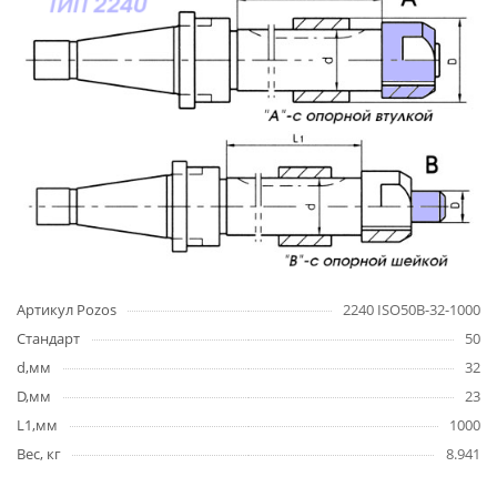
Артикул Pozos
2240 ISO50B-32-1000
Стандарт
50
d,мм
32
D,мм
23
L1,мм
1000
Вес, кг
8.941