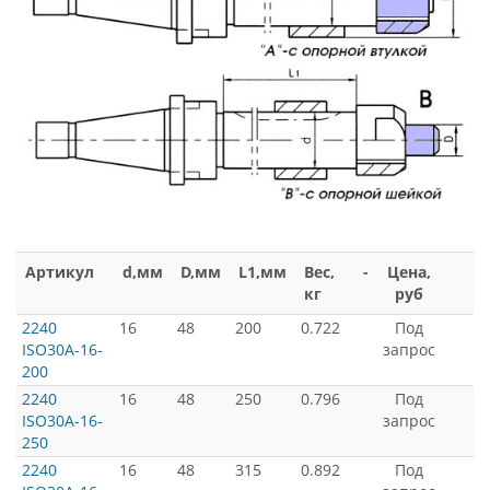
Артикул
d,мм
D,мм
L1,мм
Вес,
-
Цена,
кг
руб
2240
16
48
200
0.722
Под
ISO30A-16-
запрос
200
2240
16
48
250
0.796
Под
ISO30A-16-
запрос
250
2240
16
48
315
0.892
Под