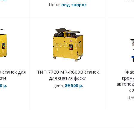
Цена:
под запрос
 станок для
ТИП 7720 MR-R800В станок
Фас
ски
для снятия фаски
кром
автопод
0 р.
Цена:
89 500 р.
а
Це