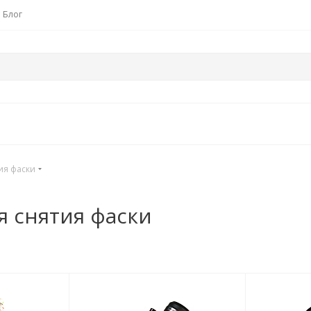
Блог
ия фаски
я снятия фаски