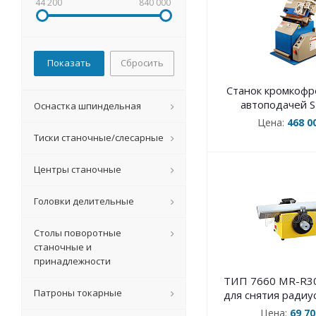
44 200
840 000
Сбросить
Станок кромкофр
автоподачей 
Оснастка шпиндельная
Цена:
468 0
Тиски станочные/слесарные
Центры станочные
Головки делительные
Столы поворотные
станочные и
принадлежности
ТИП 7660 MR-R30
Патроны токарные
для снятия радиу
Цена:
69 70