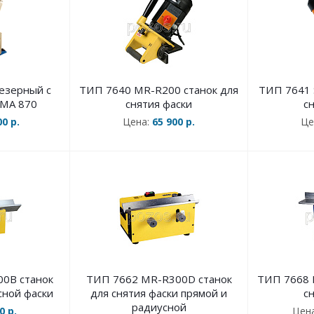
езерный с
ТИП 7640 MR-R200 станок для
ТИП 7641 
SMA 870
снятия фаски
с
00 р.
Цена:
65 900 р.
Це
0В станок
ТИП 7662 MR-R300D станок
ТИП 7668 
сной фаски
для снятия фаски прямой и
с
радиусной
0 р.
Цен