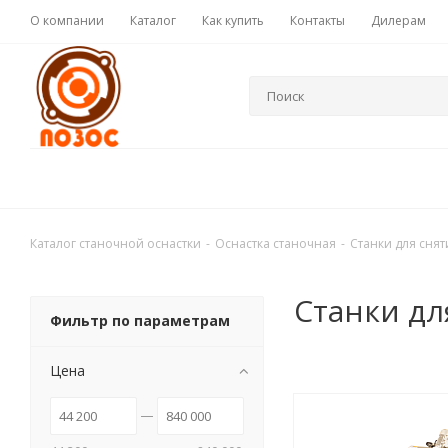
О компании
Каталог
Как купить
Контакты
Дилерам
Каталог станочной оснастки
-
Оснастка станочная
-
Станки для снят
Станки дл
Фильтр по параметрам
Цена