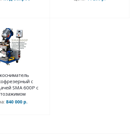
косниматель
кофрезерный с
ачей SMA 600P с
втозажимом
на:
840 000 р.