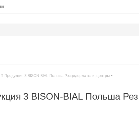
лог
П Продукция 3 BISON-BIAL Польша Резцедержатели, центры
кция 3 BISON-BIAL Польша Рез