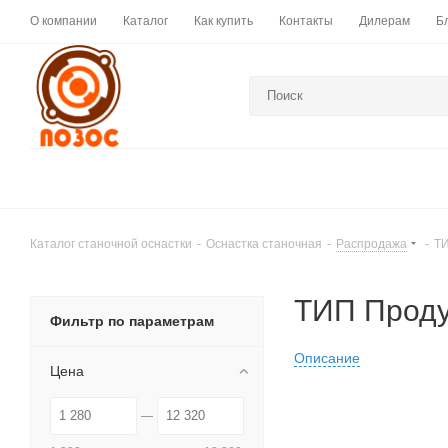
О компании
Каталог
Как купить
Контакты
Дилерам
Б
Каталог станочной оснастки
-
Оснастка станочная
-
Распродажа
-
ТИ
ТИП Проду
Фильтр по параметрам
Описание
Цена