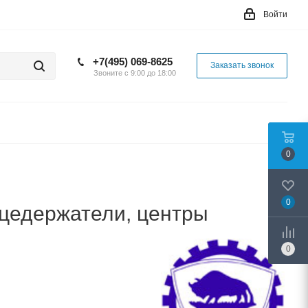
Войти
+7(495) 069-8625
Заказать звонок
Звоните с 9:00 до 18:00
0
0
цедержатели, центры
0