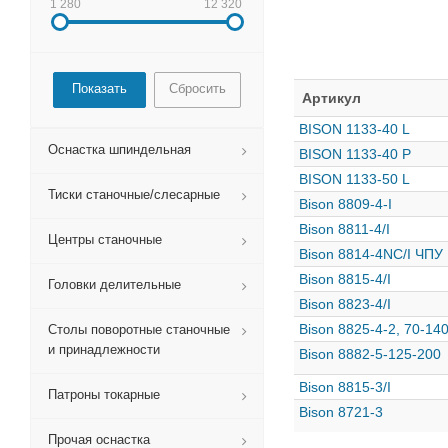
1 280
12 320
Сбросить
Артикул
BISON 1133-40 L
Оснастка шпиндельная
BISON 1133-40 P
BISON 1133-50 L
Тиски станочные/слесарные
Bison 8809-4-I
Bison 8811-4/I
Центры станочные
Bison 8814-4NC/I ЧПУ
Bison 8815-4/I
Головки делительные
Bison 8823-4/I
Bison 8825-4-2, 70-14
Столы поворотные станочные
и принадлежности
Bison 8882-5-125-200
Bison 8815-3/I
Патроны токарные
Bison 8721-3
Прочая оснастка