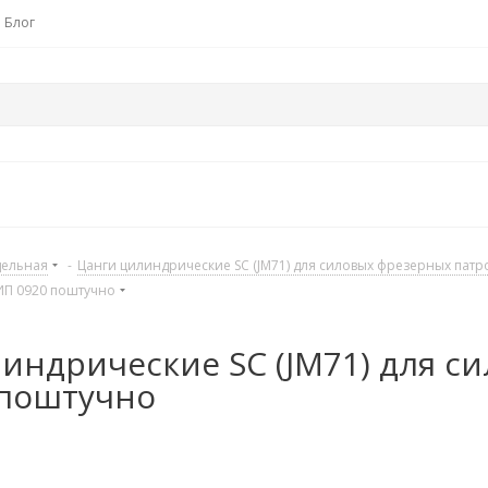
Блог
дельная
-
Цанги цилиндрические SC (JM71) для силовых фрезерных патр
ИП 0920 поштучно
индрические SC (JM71) для с
 поштучно