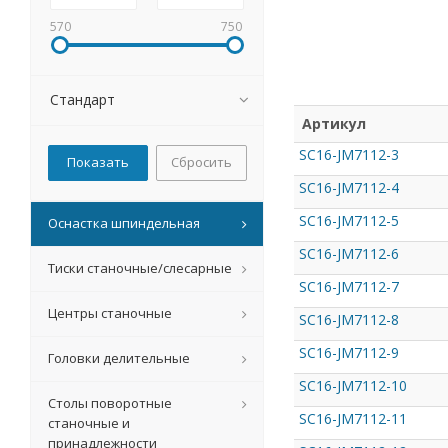
570
750
Стандарт
Артикул
SC16-JM7112-3
Сбросить
SC16-JM7112-4
SC16-JM7112-5
Оснастка шпиндельная
SC16-JM7112-6
Тиски станочные/слесарные
SC16-JM7112-7
Центры станочные
SC16-JM7112-8
SC16-JM7112-9
Головки делительные
SC16-JM7112-10
Столы поворотные
SC16-JM7112-11
станочные и
принадлежности