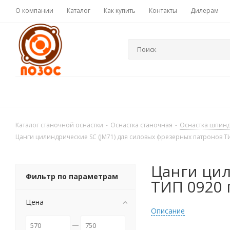
О компании
Каталог
Как купить
Контакты
Дилерам
Каталог станочной оснастки
-
Оснастка станочная
-
Оснастка шпин
Цанги цилиндрические SC (JM71) для силовых фрезерных патронов Т
Цанги цил
Фильтр по параметрам
ТИП 0920
Цена
Описание