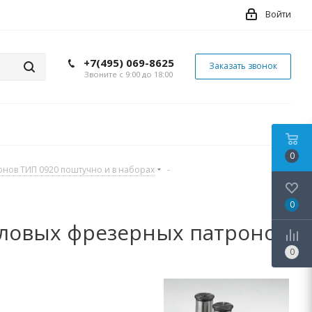
Войти
+7(495) 069-8625
Заказать звонок
Звоните с 9:00 до 18:00
0
онов ТИП 0920 поштучно и в наборах
-
0
иловых фрезерных патронов
0