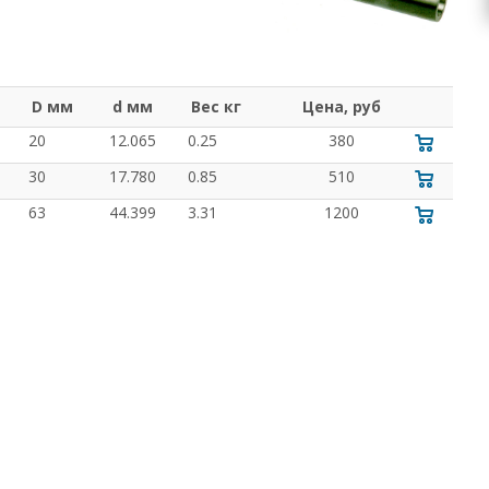
D мм
d мм
Вес кг
Цена, руб
20
12.065
0.25
380
30
17.780
0.85
510
63
44.399
3.31
1200