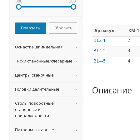
380
1 200
Сбросить
Артикул
КМ 1
BL2-1
2
Оснастка шпиндельная
BL4-2
4
BL4-5
4
Тиски станочные/слесарные
Центры станочные
Описание
Головки делительные
Столы поворотные
станочные и
принадлежности
Патроны токарные