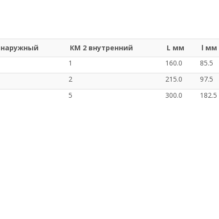
 наружный
КМ 2 внутренний
L мм
l мм
1
160.0
85.5
2
215.0
97.5
5
300.0
182.5