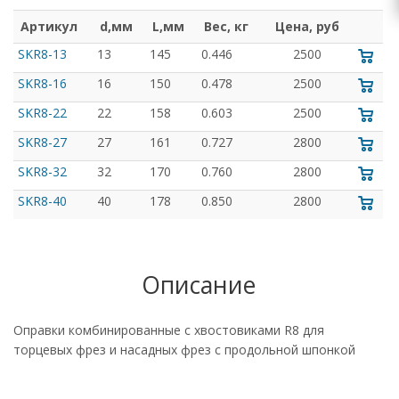
Артикул
d,мм
L,мм
Вес, кг
Цена, руб
SKR8-13
13
145
0.446
2500
SKR8-16
16
150
0.478
2500
SKR8-22
22
158
0.603
2500
SKR8-27
27
161
0.727
2800
SKR8-32
32
170
0.760
2800
SKR8-40
40
178
0.850
2800
Описание
Оправки комбинированные с хвостовиками R8 для
торцевых фрез и насадных фрез с продольной шпонкой