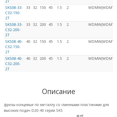
2T
SKS08-33-
33
32
150
45
1.5
2
WDMW(WDMT)00
C32-150-
2T
SKS08-33-
33
32
200
45
1.5
2
WDMW(WDMT)00
C32-200-
2T
SKS08-40-
40
32
150
45
1.5
2
WDMW(WDMT)00
C32-150-
2T
SKS08-40-
40
32
200
45
1.5
2
WDMW(WDMT)00
C32-200-
2T
Описание
фрезы концевые по металлу со сменными пластинами для
высоких подач D20-40 серии SKS