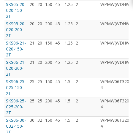
SKS05-20-
20
20
150
45
1.25
2
WPMW(WDHW)05
C20-150-
2T
SKS05-20-
20
20
200
45
1.25
2
WPMW(WDHW)05
C20-200-
2T
SKS06-21-
21
20
150
45
1.25
2
WPMW(WDHW)05
C20-150-
2T
SKS06-21-
21
20
200
45
1.25
2
WPMW(WDHW)05
C20-200-
2T
SKS06-25-
25
25
150
45
1.5
2
WPMW06Т320ZT
C25-150-
4
2T
SKS06-25-
25
25
200
45
1.5
2
WPMW06Т320ZT
C25-200-
4
2T
SKS06-30-
30
32
150
45
1.5
2
WPMW06Т320ZT
C32-150-
4
2T