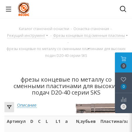
Каталог станочной оснастки
-
Оснастка станочная
-
Режущий инструмент
-
Фрезы концевые под сменные пластины
-
фрезы концевые по металлу со сменными пластинами для высоких
подач D20-40 серии SKS
0
фрезы концевые по металлу со
сменными пластинами для высоких
0
подач D20-40 серии SKS
Описание
0
Артикул
D
C
L
L1
a
N,зубьев
Пластина/за