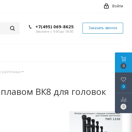
Войти
+7(495) 069-8625
Заказать звонок
Звоните с 9:00 до 18:00
0
к расточных
0
плавом ВК8 для головок
0