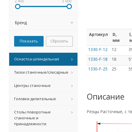
2 400
5 600
Бренд
Артикул
D,
l,
мм
Сбросить
1330-F-12
12
3
Оснастка шпиндельная
1330-F-18
18
5
1330-F-25
25
5
Тиски станочные/слесарные
Центры станочные
Описание
Головки делительные
Резцы Расточные, с т
Столы поворотные
станочные и
принадлежности