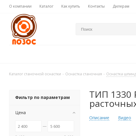
О компании
Каталог
Как купить
Контакты
Дилерам
Каталог станочной оснастки
-
Оснастка станочная
-
Оснастка шпин
ТИП 1330 
Фильтр по параметрам
расточны
Цена
Описание
Видео