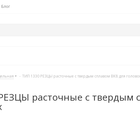
Блог
дельная
-
ТИП 1330 РЕЗЦЫ расточные с твердым сплавом ВК8 для голово
РЕЗЦЫ расточные с твердым с
х