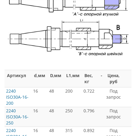
Артикул
d,мм
D,мм
L1,мм
Вес,
-
Цена,
кг
руб
2240
16
48
200
0.722
Под
ISO30A-16-
запрос
200
2240
16
48
250
0.796
Под
ISO30A-16-
запрос
250
2240
16
48
315
0.892
Под