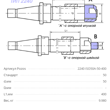
Артикул Pozos
2240 ISO50A-50-400
Стандарт
50
d,мм
50
D,мм
-
L1,мм
400
Вес, кг
9.980