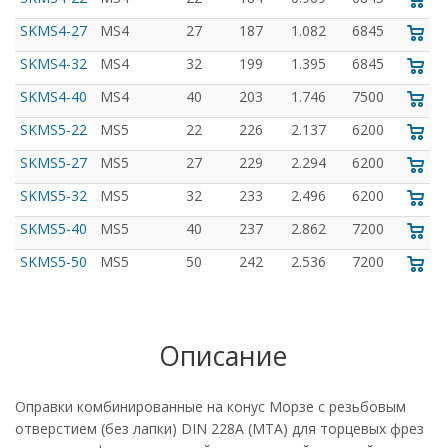
SKMS4-27
MS4
27
187
1.082
6845
SKMS4-32
MS4
32
199
1.395
6845
SKMS4-40
MS4
40
203
1.746
7500
SKMS5-22
MS5
22
226
2.137
6200
SKMS5-27
MS5
27
229
2.294
6200
SKMS5-32
MS5
32
233
2.496
6200
SKMS5-40
MS5
40
237
2.862
7200
SKMS5-50
MS5
50
242
2.536
7200
Описание
Оправки комбинированные на конус Морзе c резьбовым
отверстием (без лапки) DIN 228A (MTA) для торцевых фрез