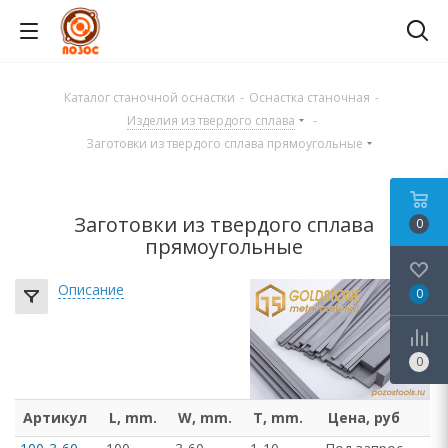
Каталог станочной оснастки
-
Оснастка станочная
-
Изделия из твердого сплава
-
Заготовки из твердого сплава прямоугольные
Заготовки из твердого сплава
0
прямоугольные
Описание
0
0
Артикул
L, mm.
W, mm.
T, mm.
Цена, руб