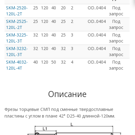
SKM-2520-
25
120
40
20
2
OD..0404
Под
120L-2T
запрос
SKM-2525-
25
120
40
25
2
OD..0404
Под
120L-2T
запрос
SKM-3225-
32
120
40
25
3
OD..0404
Под
120L-3T
запрос
SKM-3232-
32
120
40
32
3
OD..0404
Под
120L-3T
запрос
SKM-4032-
40
120
50
32
4
OD..0404
Под
120L-4T
запрос
Описание
Фрезы торцевые СМП под сменные твердосплавные
пластины с углом в плане 42° D25-40 длинной-120мм.