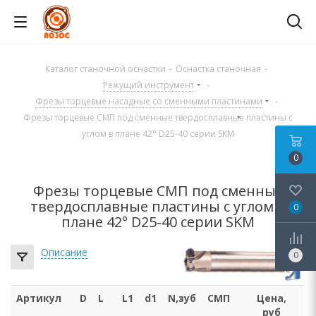
Каталог станочной оснастки
-
Оснастка станочная
-
Режущий инструмент
-
Фрезы торцевые насадные со сменными пластинами
-
Фрезы торцевые СМП под сменные твердосплавные пластины с
углом в плане 42° D25-40 серии SKM
0
Фрезы торцевые СМП под сменные
твердосплавные пластины с углом в
0
плане 42° D25-40 серии SKM
Описание
0
Артикул
D
L
L1
d1
N,зуб
СМП
Цена,
руб