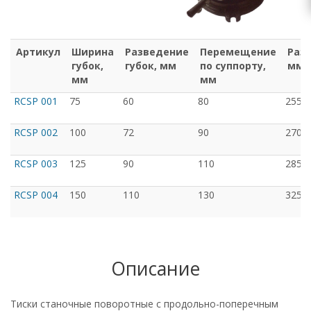
Артикул
Ширина
Разведение
Перемещение
Раз
губок,
губок, мм
по суппорту,
мм
мм
мм
RCSP 001
75
60
80
255х
RCSP 002
100
72
90
270х
RCSP 003
125
90
110
285х
RCSP 004
150
110
130
325х
Описание
Тиски станочные поворотные с продольно-поперечным