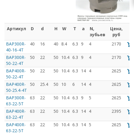
Артикул
D
d
H
W
T
a
N,
Цена,
зубьев
руб
BAP300R-
40
16
40
8.4
6.3
9
4
2170
40-16-4T
BAP300R-
50
22
50
10.4
6.3
9
4
2170
50-22-4T
BAP400R-
50
22
50
10.4
6.3
14
4
2625
50-22-4T
BAP400R-
50
25.4
50
10
6
14
4
2625
50-25.4-4T
BAP300R-
63
22
50
10.4
6.3
9
5
2625
63-22-5T
BAP400R-
63
22
50
10.4
6.3
14
4
2395
63-22-4T
BAP400R-
63
22
50
10.4
6.3
14
5
2625
63-22-5T