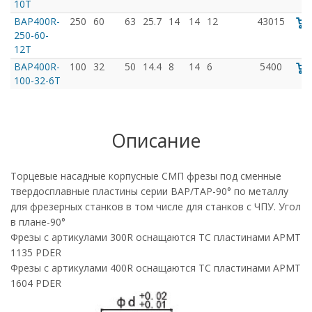
10T
BAP400R-
250
60
63
25.7
14
14
12
43015
250-60-
12T
BAP400R-
100
32
50
14.4
8
14
6
5400
100-32-6T
Описание
Торцевые насадные корпусные СМП фрезы под сменные
твердосплавные пластины серии BAP/TAP-90° по металлу
для фрезерных станков в том числе для станков с ЧПУ. Угол
в плане-90°
Фрезы с артикулами 300R оснащаются ТС пластинами APMT
1135 PDER
Фрезы с артикулами 400R оснащаются ТС пластинами APMT
1604 PDER