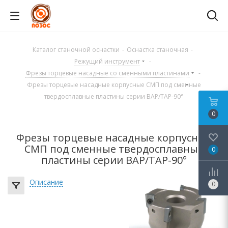
Каталог станочной оснастки
-
Оснастка станочная
-
Режущий инструмент
-
Фрезы торцевые насадные со сменными пластинами
-
Фрезы торцевые насадные корпусные СМП под сменные
твердосплавные пластины серии BAP/TAP-90°
0
Фрезы торцевые насадные корпусные
СМП под сменные твердосплавные
0
пластины серии BAP/TAP-90°
Описание
0