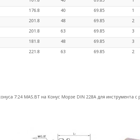
176.8
40
69.85
1
201.8
48
69.85
2
201.8
63
69.85
3
181.8
48
69.85
3
221.8
63
69.85
2
конуса 7:24 MAS.BT на Конус Морзе DIN 228A для инструмента с 