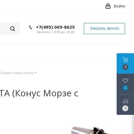
Войти
+7(495) 069-8625
Заказать звонок
Звоните с 9:00 до 18:00
0
бовым отверстием)
0
A (Конус Морзе с
0