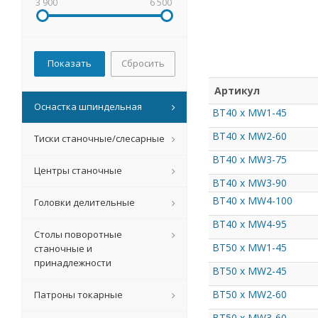
3 900
6 500
Сбросить
Артикул
Оснастка шпиндельная
BT40 x MW1-45
BT40 x MW2-60
Тиски станочные/слесарные
BT40 x MW3-75
Центры станочные
BT40 x MW3-90
BT40 x MW4-100
Головки делительные
BT40 x MW4-95
Столы поворотные
BT50 x MW1-45
станочные и
принадлежности
BT50 x MW2-45
BT50 x MW2-60
Патроны токарные
BT50 x MW3-60