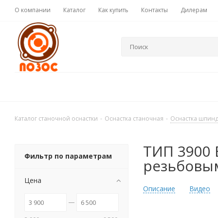
О компании
Каталог
Как купить
Контакты
Дилерам
Каталог станочной оснастки
-
Оснастка станочная
-
Оснастка шпин
ТИП 3900 
Фильтр по параметрам
резьбовым
Цена
Описание
Видео